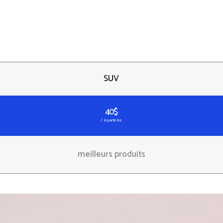
SUV
40$
/ à partir de
meilleurs produits